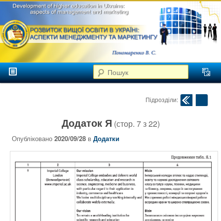
аспекти
менеджменту та
маркетингу
Розвиток
вищої
Головне меню
освіти в
Пошук
Перейти до головного контенту
Перейти до додаткового контенту
Україні
Навігація по публік
Підрозділи:
Додаток Я
(стор.
7
з
22
)
Опубліковано
2020/09/28
в
Додатки