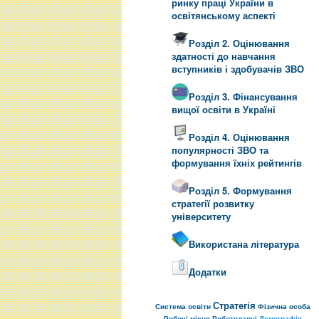
ринку праці України в
освітянському аспекті
Розділ 2. Оцінювання
здатності до навчання
вступників і здобувачів ЗВО
Розділ 3. Фінансування
вищої освіти в Україні
Розділ 4. Оцінювання
популярності ЗВО та
формування їхніх рейтингів
Розділ 5. Формування
стратегії розвитку
університету
Використана література
Додатки
Стратегія
Система освіти
Фізична особа
Робочі місця
Роботодавці
Демографія