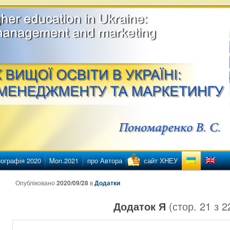
етингу
ї освіти в Україні
ографія 2020
Mon.2021
про Автора
сайт ХНЕУ
нту
нтенту
Опубліковано
2020/09/28
в
Додатки
Додаток Я
(стор.
21
з
2