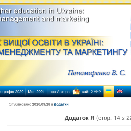
етингу
ї освіти в Україні
ографія 2020
Mon.2021
про Автора
сайт ХНЕУ
нту
нтенту
Опубліковано
2020/09/28
в
Додатки
Додаток Я
(стор.
14
з
2