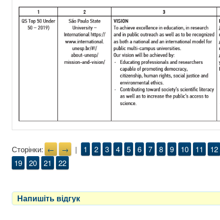
Сторінки:
←
→
|
1
2
3
4
5
6
7
8
9
10
11
12
19
20
21
22
Напишіть відгук