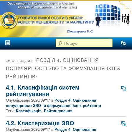
аспекти
менеджменту та
маркетингу
Розвиток
вищої
Головне меню
освіти в
Пошук
Перейти до головного контенту
Перейти до додаткового контенту
Україні
РОЗДІЛ 4. ОЦІНЮВАННЯ
ЗМІСТ РОЗДІЛУ: "
ПОПУЛЯРНОСТІ ЗВО ТА ФОРМУВАННЯ ЇХНІХ
РЕЙТИНГІВ
"
4.1. Класифікація систем
рейтингування
Опубліковано
2020/09/17
в
Розділ 4. Оцінювання
популярності ЗВО та формування їхніх рейтингів
Теґи:
Класифікація
,
Рейтингування
4.2. Кластеризація ЗВО
Опубліковано
2020/09/17
в
Розділ 4. Оцінювання