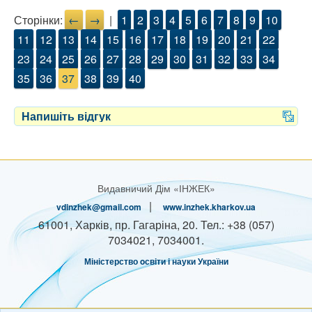
Сторінки:
←
→
|
1
2
3
4
5
6
7
8
9
10
11
12
13
14
15
16
17
18
19
20
21
22
23
24
25
26
27
28
29
30
31
32
33
34
35
36
37
38
39
40
Напишіть відгук
Видавничий Дім «ІНЖЕК»
|
vdinzhek@gmail.com
www.inzhek.kharkov.ua
61001, Харків, пр. Гагаріна, 20. Тел.: +38 (057)
7034021, 7034001.
Міністерство oсвіти і науки України