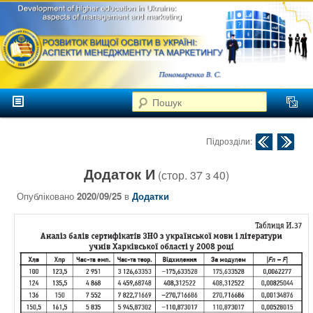
аспекти
менеджменту та
маркетингу
Розвиток
вищої
Головне меню
освіти в
Пошук
Перейти до головного контенту
Перейти до додаткового контенту
Україні
Навігація по публік
Підрозділи:
Додаток И
(стор.
37
з
40
)
Опубліковано
2020/09/25
в
Додатки