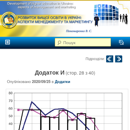
аспекти
менеджменту та
маркетингу
Розвиток
вищої
Головне меню
освіти в
Пошук
Перейти до головного контенту
Перейти до додаткового контенту
Україні
Навігація по публік
Підрозділи:
Додаток И
(стор.
28
з
40
)
Опубліковано
2020/09/25
в
Додатки