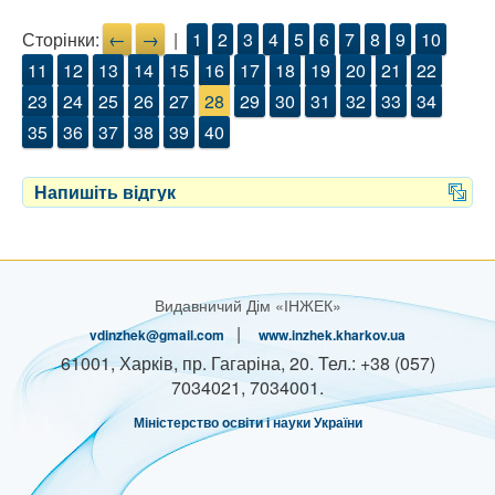
Сторінки:
←
→
|
1
2
3
4
5
6
7
8
9
10
11
12
13
14
15
16
17
18
19
20
21
22
23
24
25
26
27
28
29
30
31
32
33
34
35
36
37
38
39
40
Напишіть відгук
Видавничий Дім «ІНЖЕК»
|
vdinzhek@gmail.com
www.inzhek.kharkov.ua
61001, Харків, пр. Гагаріна, 20. Тел.: +38 (057)
7034021, 7034001.
Міністерство oсвіти і науки України