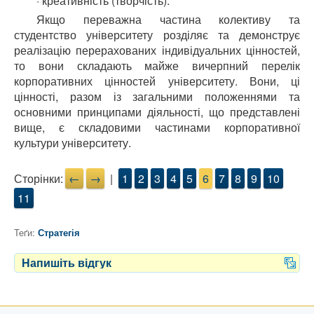
· креативність (творчість).
Якщо переважна частина колективу та
студентство університету розділяє та демонструє
реалізацію перерахованих індивідуальних цінностей,
то вони складають майже вичерпний перелік
корпоративних цінностей університету. Вони, ці
цінності, разом із загальними положеннями та
основними принципами діяльності, що представлені
вище, є складовими частинами корпоративної
культури університету.
Сторінки:
←
→
|
1
2
3
4
5
6
7
8
9
10
11
Теґи:
Стратегія
Напишіть відгук