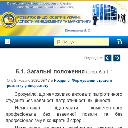
аспекти
менеджменту та
маркетингу
Розвиток
вищої
Головне меню
освіти в
Пошук
Перейти до головного контенту
Перейти до додаткового контенту
Україні
Навігація по публік
Підрозділи:
5.1. Загальні положення
(стор.
6
з
11
)
Опубліковано
2020/09/17
в
Розділ 5. Формування стратегії
розвитку університету
Зрозуміло, що неможливо виховати патріотичного
студента без наявності патріотичності як цінності.
Неможливо підготувати компетентного
професіонала без взаємної поваги та без
професіоналізму в конкретній сфері.
Неможливо виховати особистість здатної до