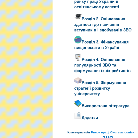
ринку праці України в
освітянському аспекті
Розділ 2. Оцінювання
здатності до навчання
вступників і здобувачів ЗВО
Розділ 3. Фінансування
вищої освіти в Україні
Розділ 4. Оцінювання
популярності ЗВО та
формування їхніх рейтингів
Розділ 5. Формування
стратегії розвитку
університету
Використана література
Додатки
Кластеризація
Ринок праці
Система освіти
ЗНО