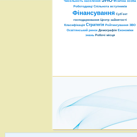
Чисельність населення
Фізична особа
Роботодавці
Спільнота вступників
Фінансування
Суб’єкт
господарювання
Центр зайнятості
Стратегія
Класифікація
Рейтингування
ЗВО
Освітянський ринок
Демографія
Економіки
знань
Робочі місця