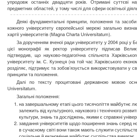
упродовж останніх двадцяти років. Отримані суттєві на
предметних областей, у тому числі для сфери освітньої діяль
Деякі фундаментальні принципи, положення та засоби 
кожного університету європейської мережі загально визна
хартії університетів (Magna Charta Universitatum).
За дорученням вченої ради університету у 2004 році у Б
цієї монографії як ректор університету підписав Велик
підтвердив, що науково-педагогічна спільнота Харківськог
університету ім. С. Кузнеця (на той час Харківського еконо
розділяє, підтримує та зобов’язується використовувати у сво
принципи та положення.
Далі по тексту процитовані державною мовою осн
Universitatum.
Загальні положення:
на завершальному етапі цього тисячоліття майбутнє л
залежить від культурного, наукового і технічного розви
культури, знань та досліджень, якими є справжні універ
завдання університетів щодо поширення знань серед н
в сучасному світі вони також мають служити суспільств
соціальне й економічне майбутнє суспільства вимагає, 