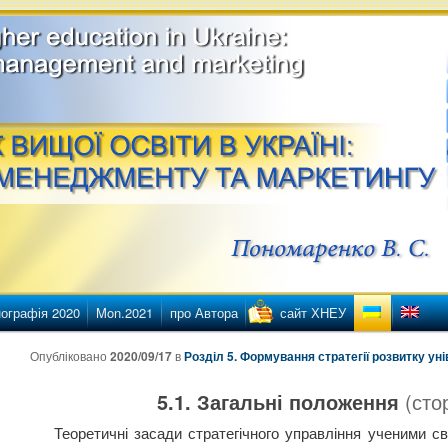
етингу
ї освіти в Україні
ографія 2020
Mon.2021
про Автора
сайт ХНЕУ
нту
нтенту
Опубліковано
2020/09/17
в
Розділ 5. Формування стратегії розвитку ун
5.1. Загальні положення
(сто
Теоретичні засади стратегічного управління ученими с