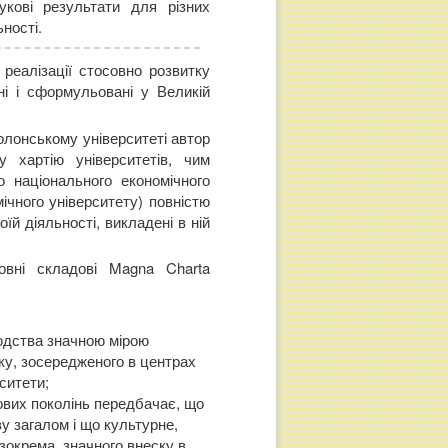
укові результати для різних
ності.
реалізації стосовно розвитку
ні і сформульовані у Великій
олонському університеті автор
у хартію університетів, чим
о національного економічного
мічного університету) повністю
їй діяльності, викладені в ній
овні складові Magna Charta
юдства значною мірою
тку, зосередженого в центрах
ситети;
ових поколінь передбачає, що
у загалом і що культурне,
зокрема, значного внеску в