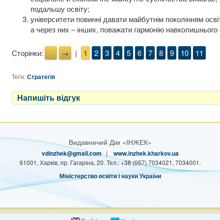
подальшу освіту;
університети повинні давати майбутнім поколінням освіт
а через них – інших, поважати гармонію навколишнього
Сторінки:
←
→
|
1
2
3
4
5
6
7
8
9
10
11
Теґи:
Стратегія
Напишіть відгук
Видавничий Дім «ІНЖЕК»
vdinzhek@gmail.com
|
www.inzhek.kharkov.ua
61001, Харків, пр. Гагаріна, 20. Тел.: +38 (057) 7034021, 7034001.
Міністерство oсвіти і науки України