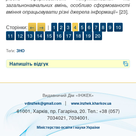
загальнонавчальних вмінь, особливо сформованості
вміння опрацьовувати різні джерела інформації»
[23].
Сторінки:
←
→
|
1
2
3
4
5
6
7
8
9
10
11
12
13
14
15
16
17
18
19
20
Теґи:
ЗНО
Напишіть відгук
Видавничий Дім «ІНЖЕК»
|
vdinzhek@gmail.com
www.inzhek.kharkov.ua
61001, Харків, пр. Гагаріна, 20. Тел.: +38 (057)
7034021, 7034001.
Міністерство oсвіти і науки України