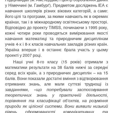
у Німеччині (м. Гамбурґ). Предметом досліджень ІЕА є
навчання школярів різних вікових категорій, а саме:
його цілі та програми, за якими навчають як в окремих
країнах, так і в міжнародному освітянському просторі.
Відповідно до проекту ТІМSS, починаючи з 1995 року,
кожні чотири роки проводяться вимірювання якості
навчання математиці та природничим дисциплінам
учнів 4-х і 8-х класів навчальних закладів різних країн.
Україна вперше і в останнє брала участь у цьому
проекті у 2007 році.
Наші учні 8-го класу (15 років) отримали з
математики результати на 38 балів нижчі за середні
серед всіх країн, а з природничих дисциплін – на 15
балів. Вони показали достатні вміння з відтворювання
отриманих знань, але мали суттєві труднощі із
завданнями,
«що потребували застосовування
теоретичних знань у практичній діяльності,
порівняння та класифікації об’єктів, на розуміння
природи як цілісної системи. Вони виявили низький
рівень сформованості комунікативних та