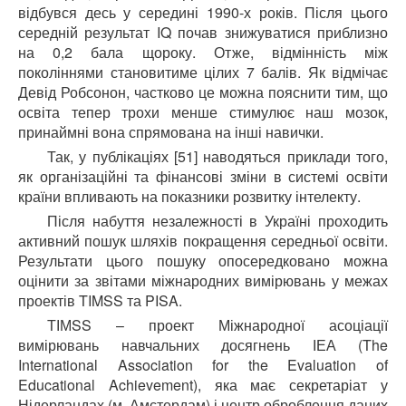
відбувся десь у середині 1990-х років. Після цього
середній результат IQ почав знижуватися приблизно
на 0,2 бала щороку. Отже, відмінність між
поколіннями становитиме цілих 7 балів. Як відмічає
Девід Робсонон, частково це можна пояснити тим, що
освіта тепер трохи менше стимулює наш мозок,
принаймні вона спрямована на інші навички.
Так, у публікаціях [51] наводяться приклади того,
як організаційні та фінансові зміни в системі освіти
країни впливають на показники розвитку інтелекту.
Після набуття незалежності в Україні проходить
активний пошук шляхів покращення середньої освіти.
Результати цього пошуку опосередковано можна
оцінити за звітами міжнародних вимірювань у межах
проектів TIMSS та PISA.
ТІМSS – проект Міжнародної асоціації
вимірювань навчальних досягнень ІЕА (The
International Association for the Evaluation of
Educational Achievement), яка має секретаріат у
Нідерландах (м. Амстердам) і центр оброблення даних