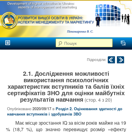
аспекти
менеджменту та
маркетингу
Розвиток
вищої
Головне меню
освіти в
Пошук
Перейти до головного контенту
Перейти до додаткового контенту
Україні
Навігація по публік
Підрозділи:
2.1. Дослідження можливості
використання психологічних
характеристик вступників та балів їхніх
сертифікатів ЗНО для оцінки майбутніх
результатів навчання
(стор.
4
з
20
)
Опубліковано
2020/09/17
в
Розділ 2. Оцінювання здатності до
навчання вступників і здобувачів ЗВО
Має місце зростання IQ за вісім років майже на 19
% (18,7 %), що значно перевищує розмір «ефекту