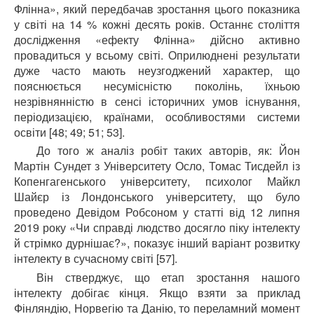
Флінна», який передбачав зростання цього показника
у світі на 14 % кожні десять років. Останнє століття
дослідження «ефекту Флінна» дійсно активно
провадиться у всьому світі. Оприлюднені результати
дуже часто мають неузгоджений характер, що
пояснюється несумісністю поколінь, їхньою
незрівнянністю в сенсі історичних умов існування,
періодизацією, країнами, особливостями системи
освіти [48; 49; 51; 53].
До того ж аналіз робіт таких авторів, як: Йон
Мартін Сундет з Університету Осло, Томас Тисдейл із
Копенгагенського університету, психолог Майкл
Шайєр із Лондонського університету, що було
проведено Девідом Робсоном у статті від 12 липня
2019 року «Чи справді людство досягло піку інтелекту
й стрімко дурнішає?», показує інший варіант розвитку
інтелекту в сучасному світі [57].
Він стверджує, що етап зростання нашого
інтелекту добігає кінця. Якщо взяти за приклад
Фінляндію, Норвегію та Данію, то переламний момент