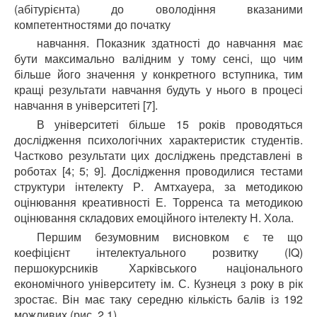
(абітурієнта) до оволодіння вказаними
компетентностями до початку
навчання. Показник здатності до навчання має
бути максимально валідним у тому сенсі, що чим
більше його значення у конкретного вступника, тим
кращі результати навчання будуть у нього в процесі
навчання в університеті [7].
В університеті більше 15 років проводяться
дослідження психологічних характеристик студентів.
Частково результати цих досліджень представлені в
роботах [4; 5; 9]. Дослідження проводилися тестами
структури інтелекту Р. Амтхауера, за методикою
оцінювання креативності Е. Торренса та методикою
оцінювання складових емоційного інтелекту Н. Хола.
Першим безумовним висновком є те що
коефіцієнт інтелектуального розвитку (IQ)
першокурсників Харківського національного
економічного університету ім. С. Кузнеця з року в рік
зростає. Він має таку середню кількість балів із 192
можливих (рис. 2.1).