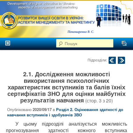
аспекти
менеджменту та
маркетингу
Розвиток
вищої
Головне меню
освіти в
Пошук
Перейти до головного контенту
Перейти до додаткового контенту
Україні
Навігація по публік
Підрозділи:
2.1. Дослідження можливості
використання психологічних
характеристик вступників та балів їхніх
сертифікатів ЗНО для оцінки майбутніх
результатів навчання
(стор.
3
з
20
)
Опубліковано
2020/09/17
в
Розділ 2. Оцінювання здатності до
навчання вступників і здобувачів ЗВО
У цьому підрозділі аналізується можливість
прогнозування здатності кожного вступника