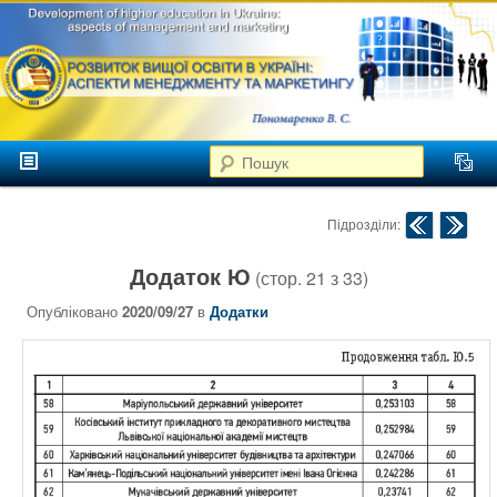
аспекти
менеджменту та
маркетингу
Розвиток
вищої
Головне меню
освіти в
Пошук
Перейти до головного контенту
Перейти до додаткового контенту
Україні
Навігація по публік
Підрозділи:
Додаток Ю
(стор.
21
з
33
)
Опубліковано
2020/09/27
в
Додатки