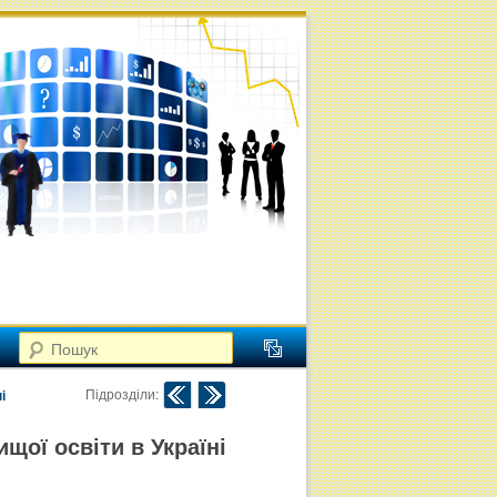
Пошук
Навігація по публікаціям
Підрозділи:
і
щої освіти в Україні