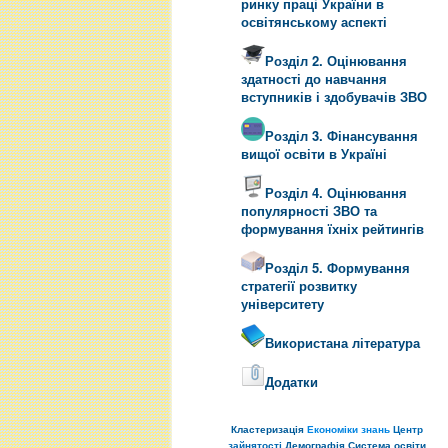
ринку праці України в
освітянському аспекті
Розділ 2. Оцінювання
здатності до навчання
вступників і здобувачів ЗВО
Розділ 3. Фінансування
вищої освіти в Україні
Розділ 4. Оцінювання
популярності ЗВО та
формування їхніх рейтингів
Розділ 5. Формування
стратегії розвитку
університету
Використана література
Додатки
Кластеризація
Економіки знань
Центр
зайнятості
Демографія
Система освіти