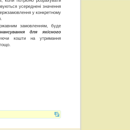
овуються усереднені значення
 держзамовлення у конкретному
.
ержавним замовленням, буде
нансування для якісного
вуючи кошти на утримання
тощо.