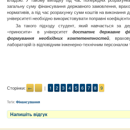
загальну суму фінансування державного замовлення, врах
нормативів, а під час розрахунку суми коштів на виконання
університеті необхідно використовувати поправні коефіцієнти
За такого підходу студент, який навчається за д
«приносити» в університет
достатнє державне фі
формування необхідних компетентностей
, врахо
лабораторій із відповідним інженерно-технічним персоналом 
Сторінки:
←
→
|
1
2
3
4
5
6
7
8
9
Теґи:
Фінансування
Напишіть відгук