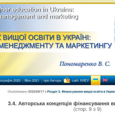
етингу
ї освіти в Україні
ографія 2020
Mon.2021
про Автора
сайт ХНЕУ
нту
нтенту
Опубліковано
2020/09/17
в
Розділ 3. Фінансування вищої освіти в Україн
3.4. Авторська концепція фінансування ви
(стор.
9
з
9
)