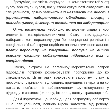
Зрозуміло, що якість формування компетентностей у сту
курсу або групи курсів, що у своїй сукупності складають на
спеціальності, прямо залежить
від наявності та якості 
(приміщення, лабораторного обладнання тощо), а
викладацького, інженерно-технічного та лабораторно
Отже, насамперед необхідно встановити згідно з нор
елементів матеріально-технічної бази, викладацьког
лаборантського персоналу для безпосередньої реалізації 
спеціальності (або групи подібних за вимогами спеціальнос
плату персоналу, на комунальні послуги, на витр
основну частину собівартості підготовки всіх 
спеціальністю
.
Звісно, витрати на загальноуніверситетські потр
підрозділів потрібно розраховувати пропорційно до ко
спеціальності. Ці витрати враховують заробітну плату ад
персоналу, утримання відповідних приміщень і витрати на ко
витрати, пов’язані із забезпеченням функціонування у
підрозділів загалом (охорону, інтернет, пошту, транспорт, обла
Деякі нормативи, що необхідні для розрахунку собівартост
іншої спеціальності, певною мірою залежать від регіон
владою. У такому випадку під час попередніх розрахункі