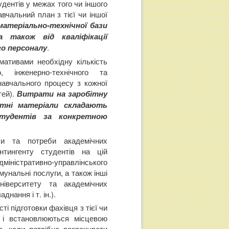
дентів у межах того чи іншого
вчальний план з тієї чи іншої
матеріально-технічної бази
 також від кваліфікації
го персоналу
.
мативами необхідну кількість
о, інженерно-технічного та
навчального процесу з кожної
тей).
Витрати на заробітну
атні матеріали складають
студентів за конкретною
еби та потреби академічних
нтингенту студентів на цій
міністративно-управлінського
мунальні послуги, а також інші
ніверситету та академічних
днання і т. ін.).
і підготовки фахівця з тієї чи
у і встановлюються місцевою
в, коли потрібно розрахувати