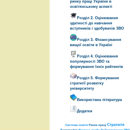
ринку праці України в
освітянському аспекті
Розділ 2. Оцінювання
здатності до навчання
вступників і здобувачів ЗВО
Розділ 3. Фінансування
вищої освіти в Україні
Розділ 4. Оцінювання
популярності ЗВО та
формування їхніх рейтингів
Розділ 5. Формування
стратегії розвитку
університету
Використана література
Додатки
Стратегія
Система освіти
Ринок праці
Демографія
Фізична особа
Рейтингування
ЗВО