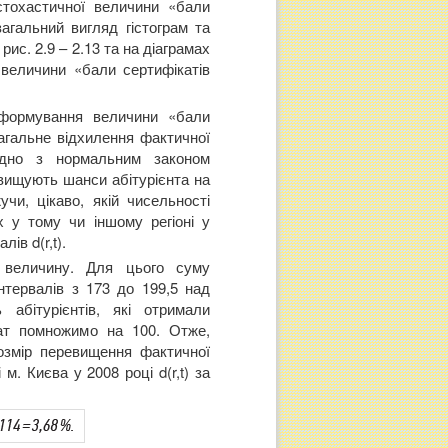
стохастичної величини «бали
агальний вигляд гістограм та
рис. 2.9 – 2.13 та на діаграмах
 величини «бали сертифікатів
 формування величини «бали
агальне відхилення фактичної
згідно з нормальним законом
двищують шанси абітурієнта на
и, цікаво, якій чисельності
х у тому чи іншому регіоні у
ів d(r,t).
величину. Для цього суму
нтервалів з 173 до 199,5 над
 абітурієнтів, які отримали
тат помножимо на 100. Отже,
розмір перевищення фактичної
м. Києва у 2008 році d(r,t) за