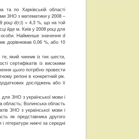
ра та по Харківській області
лами ЗНО з математики у 2008 –
році d(r,t) = 4,3 %, що на той
ці йде м. Київ у 2008 році для
2 особи. Найменше значення d
ник дорівнював 0,06 %, або 10
те, який чинник із тих шести,
сті сертифікатів із високими
чення цього потрібно провести
ному регіоні в конкретний рік.
додаткових досліджень або її
 для ЗНО з української мови і
ька область; Волинська область
атів ЗНО з української мови і
асть як представника другого
 і літератури нижчі за середні