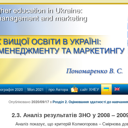
етингу
ї освіти в Україні
ографія 2020
Mon.2021
про Автора
сайт ХНЕУ
нту
нтенту
Опубліковано
2020/09/17
в
Розділ 2. Оцінювання здатності до навчання
2.3. Аналіз результатів ЗНО у 2008 – 200
Аналіз показує, що критерій Колмогорова – Смірнова дов