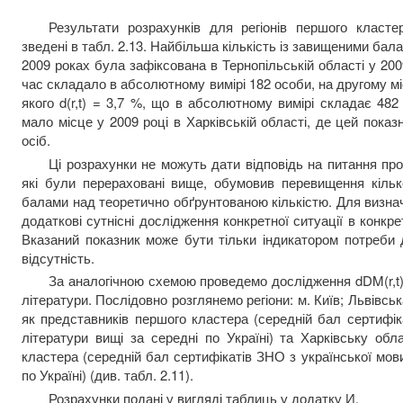
Результати розрахунків для регіонів першого класте
зведені в табл. 2.13. Найбільша кількість із завищеними ба
2009 роках була зафіксована в Тернопільській області у 2009 
час складало в абсолютному вимірі 182 особи, на другому міс
якого d(r,t) = 3,7 %, що в абсолютному вимірі складає 48
мало місце у 2009 році в Харківській області, де цей показ
осіб.
Ці розрахунки не можуть дати відповідь на питання про 
які були перераховані вище, обумовив перевищення кілько
балами над теоретично обґрунтованою кількістю. Для визна
додаткові сутнісні дослідження конкретної ситуації в конкрет
Вказаний показник може бути тільки індикатором потреби 
відсутність.
За аналогічною схемою проведемо дослідження dDM(r,t)
літератури. Послідовно розглянемо регіони: м. Київ; Львівс
як представників першого кластера (середній бал сертифік
літератури вищі за середні по Україні) та Харківську обл
кластера (середній бал сертифікатів ЗНО з української мови
по Україні) (див. табл. 2.11).
Розрахунки подані у вигляді таблиць у додатку И.