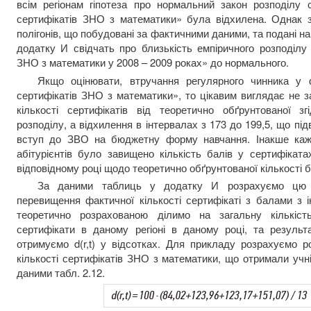
всім регіонам гіпотеза про нормальний закон розподілу 
сертифікатів ЗНО з математики» була відхилена. Однак з
полігонів, що побудовані за фактичними даними, та подані на 
додатку И свідчать про близькість емпіричного розподілу
ЗНО з математики у 2008 – 2009 роках» до нормального.
Якщо оцінювати, втручання регулярного чинника у
сертифікатів ЗНО з математики», то цікавим виглядає не з
кількості сертифікатів від теоретично обґрунтованої 
розподілу, а відхилення в інтервалах з 173 до 199,5, що пі
вступ до ЗВО на бюджетну форму навчання. Інакше кажуч
абітурієнтів було завищено кількість балів у сертифіката
відповідному році щодо теоретично обґрунтованої кількості бал
За даними таблиць у додатку И розрахуємо цю 
перевищення фактичної кількості сертифікаті з балами з і
теоретично розрахованою ділимо на загальну кількість
сертифікати в даному регіоні в даному році, та резуль
отримуємо d(r,t) у відсотках. Для прикладу розрахуємо 
кількості сертифікатів ЗНО з математики, що отримали учні 
даними табл. 2.12.