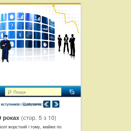
Пошук
Навігація по публікаціям
Підрозділи:
 вступників і здобувачів ЗВО
9 роках
(стор.
5
з
10
)
олі жорсткий і тому, майже по