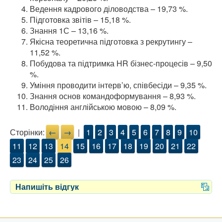
Ведення кадрового діловодства – 19,73 %.
Підготовка звітів – 15,18 %.
Знання 1С – 13,16 %.
Якісна теоретична підготовка з рекрутингу –
11,52 %.
Побудова та підтримка HR бізнес-процесів – 9,50
%.
Уміння проводити інтерв’ю, співбесіди – 9,35 %.
Знання основ командоформування – 8,93 %.
Володіння англійською мовою – 8,09 %.
Сторінки:
←
→
|
1
2
3
4
5
6
7
8
9
10
11
12
13
14
15
16
17
18
19
20
21
22
23
24
25
26
Напишіть відгук