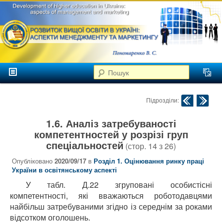
аспекти
менеджменту та
маркетингу
Розвиток
вищої
Головне меню
освіти в
Пошук
Перейти до головного контенту
Перейти до додаткового контенту
Україні
Навігація по публік
Підрозділи:
1.6. Аналіз затребуваності
компетентностей у розрізі груп
спеціальностей
(стор.
14
з
26
)
Опубліковано
2020/09/17
в
Розділ 1. Оцінювання ринку праці
України в освітянському аспекті
У табл. Д.22 згруповані особистісні
компетентності, які вважаються роботодавцями
найбільш затребуваними згідно із середнім за роками
відсотком оголошень.