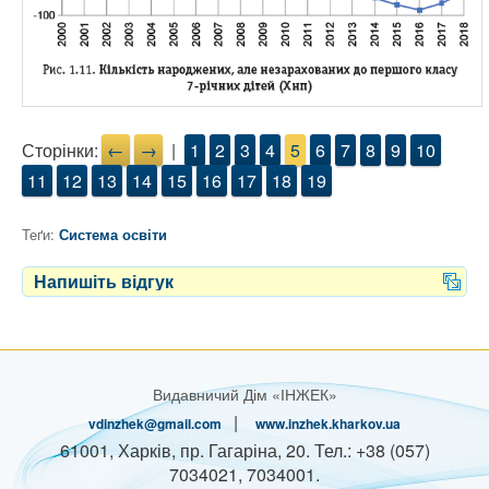
Сторінки:
←
→
|
1
2
3
4
5
6
7
8
9
10
11
12
13
14
15
16
17
18
19
Теґи:
Система освіти
Напишіть відгук
Видавничий Дім «ІНЖЕК»
|
vdinzhek@gmail.com
www.inzhek.kharkov.ua
61001, Харків, пр. Гагаріна, 20. Тел.: +38 (057)
7034021, 7034001.