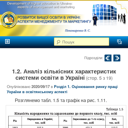
аспекти
менеджменту та
маркетингу
Розвиток
вищої
Головне меню
освіти в
Пошук
Перейти до головного контенту
Перейти до додаткового контенту
Україні
Навігація по публік
Підрозділи:
1.2. Аналіз кількісних характеристик
системи освіти в Україні
(стор.
5
з
19
)
Опубліковано
2020/09/17
в
Розділ 1. Оцінювання ринку праці
України в освітянському аспекті
Розглянемо табл. 1.5 та графік на рис. 1.11.