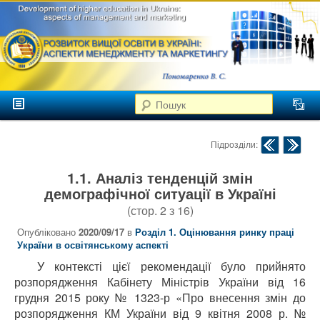
аспекти
менеджменту та
маркетингу
Розвиток
вищої
Головне меню
освіти в
Пошук
Перейти до головного контенту
Перейти до додаткового контенту
Україні
Навігація по публік
Підрозділи:
1.1. Аналіз тенденцій змін
демографічної ситуації в Україні
(стор.
2
з
16
)
Опубліковано
2020/09/17
в
Розділ 1. Оцінювання ринку праці
України в освітянському аспекті
У контексті цієї рекомендації було прийнято
розпорядження Кабінету Міністрів України від 16
грудня 2015 року № 1323-р «Про внесення змін до
розпорядження КМ України від 9 квітня 2008 р. №