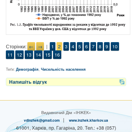
Сторінки:
←
→
|
1
2
3
4
5
6
7
8
9
10
11
12
13
14
15
16
Теґи:
Демографія
,
Чисельність населення
Напишіть відгук
Видавничий Дім «ІНЖЕК»
|
vdinzhek@gmail.com
www.inzhek.kharkov.ua
61001, Харків, пр. Гагаріна, 20. Тел.: +38 (057)