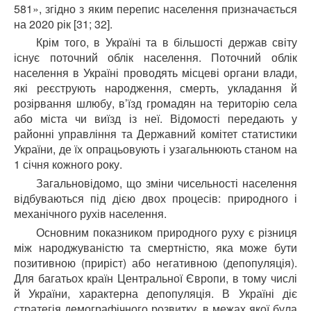
581», згідно з яким перепис населення призначається
на 2020 рік [31; 32].
Крім того, в Україні та в більшості держав світу
існує поточний облік населення. Поточний облік
населення в Україні проводять місцеві органи влади,
які реєструють народження, смерть, укладання й
розірвання шлюбу, в’їзд громадян на територію села
або міста чи виїзд із неї. Відомості передають у
районні управління та Державний комітет статистики
України, де їх опрацьовують і узагальнюють станом на
1 січня кожного року.
Загальновідомо, що зміни чисельності населення
відбуваються під дією двох процесів: природного і
механічного рухів населення.
Основним показником природного руху є різниця
між народжуваністю та смертністю, яка може бути
позитивною (приріст) або негативною (депопуляція).
Для багатьох країн Центральної Європи, в тому числі
й України, характерна депопуляція. В Україні діє
стратегія демографічного розвитку, в межах якої була