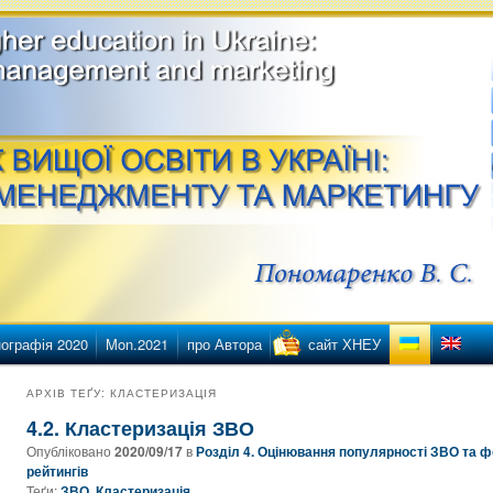
етингу
ї освіти в Україні
ографія 2020
Mon.2021
про Автора
сайт ХНЕУ
нту
нтенту
АРХІВ ТЕҐУ:
КЛАСТЕРИЗАЦІЯ
4.2. Кластеризація ЗВО
Опубліковано
2020/09/17
в
Розділ 4. Оцінювання популярності ЗВО та ф
рейтингів
Теґи:
ЗВО
,
Кластеризація