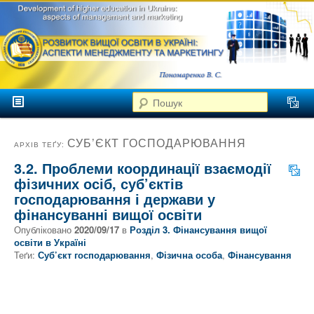
аспекти
менеджменту та
маркетингу
Розвиток
вищої
Головне меню
освіти в
Пошук
Перейти до головного контенту
Перейти до додаткового контенту
Україні
СУБ’ЄКТ ГОСПОДАРЮВАННЯ
АРХІВ ТЕҐУ:
3.2. Проблеми координації взаємодії
фізичних осіб, суб’єктів
господарювання і держави у
фінансуванні вищої освіти
Опубліковано
2020/09/17
в
Розділ 3. Фінансування вищої
освіти в Україні
Теґи:
Суб’єкт господарювання
,
Фізична особа
,
Фінансування